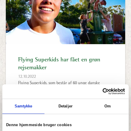
Flying Superkids har fået en grøn
rejsemakker
12.10.2022
Flying Superkids, som består af 60 unge danske
gymnaster i alderen 7-21 år, har fået en grøn
rejsemakker med på deres tour rundt omkring i
Danmark. De
Samtykke
Detaljer
Om
Læs mere…
Denne hjemmeside bruger cookies