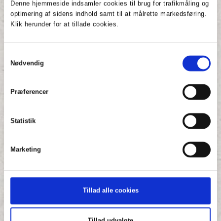
Denne hjemmeside indsamler cookies til brug for trafikmåling og
optimering af sidens indhold samt til at målrette markedsføring.
Klik herunder for at tillade cookies.
Samtykkevalg
Nødvendig
Præferencer
Statistik
Marketing
Bedre sortering – mere biogas
09.08.2022
Allerede om seks måneder, det vil sige senest 31/12
Tillad alle cookies
2022, er det et lovkrav, at alle virksomheder skal
sortere deres affald præcis på samme måde som i
Tillad udvalgte