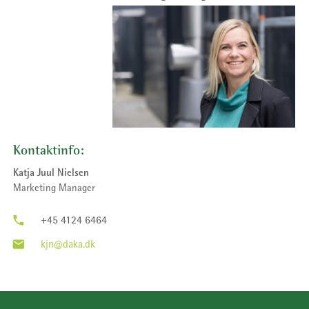
Kontaktinfo:
Katja Juul Nielsen
Marketing Manager
phone
+45 4124 6464
email
kjn
@daka.dk