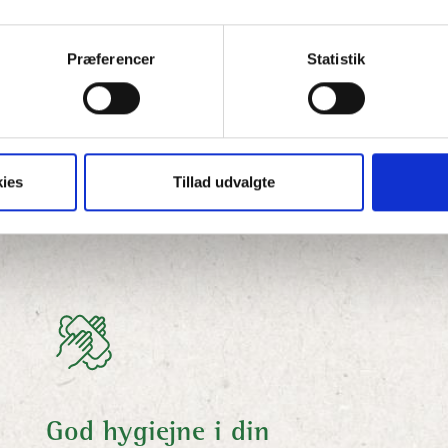
e dine vaner for at
Det bliver en nyttig 
ring.
bæredygtighedsmål o
Præferencer
Statistik
ies
Tillad udvalgte
Å DET HELE
God hygiejne i din