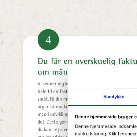
4
Du får en overskuelig fakt
om måneden
Vi sender dig kun én faktura om måneden, som e
hele til en fast beholderpris – ingen skjulte geb
Samtykke
småt. På din månedlige faktura får du også illus
organisk madaffald du har fået hentet. Så kan du
med i udviklingen af dit madspild og har muligh
Denne hjemmeside bruger c
det. Dette gør det nemt at holde styr på udgifte
Denne hjemmeside indsamler co
du kan se præcist, hvor meget affald du producer
markedsføring. Klik herunder 