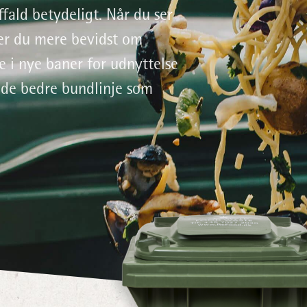
fald betydeligt. Når du ser
ver du mere bevidst om
e i nye baner for udnyttelse
nde bedre bundlinje som