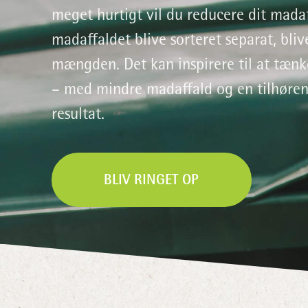
meget hurtigt vil du reducere dit madaf
madaffaldet blive sorteret separat, bli
mængden. Det kan inspirere til at tænk
– med mindre madaffald og en tilhøre
resultat.
BLIV RINGET OP