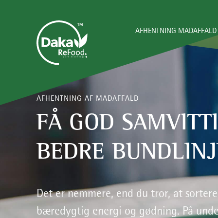
AFHENTNING MADAFFALD
AFHENTNING AF MADAFFALD
FÅ GOD SAMVITT
BEDRE BUNDLINJ
Det er nemmere, end du tror, at sortere
bæredygtig energi og gødning. På under