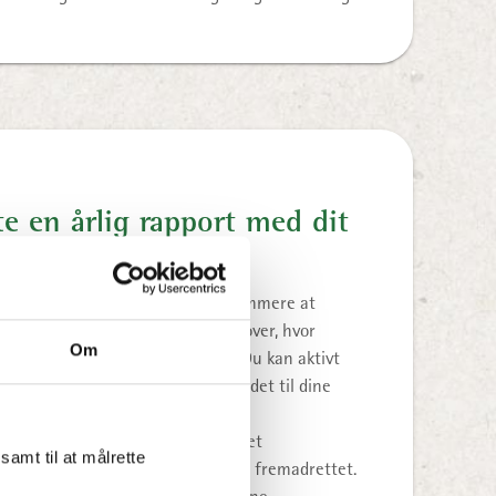
e en årlig rapport med dit
fanget af dit madaffald, er det nemmere at
ender vi dig hvert år en oversigt over, hvor
Om
alt har sendt til genanvendelse. Du kan aktivt
er i dit eget grønne regnskab, vise det til dine
giver dig et klart billede af din
 hjælper dig med at tage informeret
amt til at målrette
rdan du kan optimere dit madspild fremadrettet.