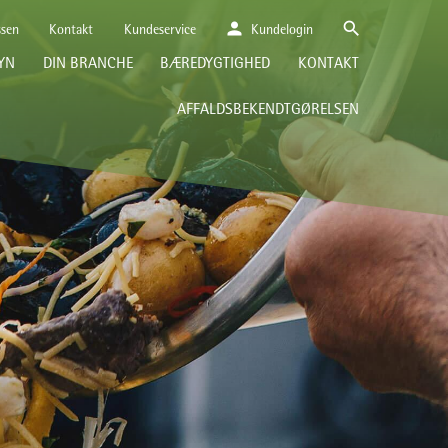
person
search
ssen
Kontakt
Kundeservice
Kundelogin
YN
DIN BRANCHE
BÆREDYGTIGHED
KONTAKT
AFFALDSBEKENDTGØRELSEN