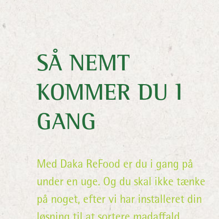
SÅ NEMT
KOMMER DU I
GANG
Med Daka ReFood er du i gang på
under en uge. Og du skal ikke tænke
på noget, efter vi har installeret din
løsning til at sortere madaffald.