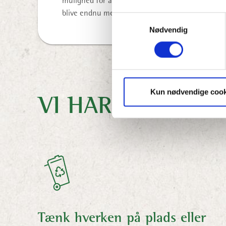
mulighed for at identificere tendenser og juster
blive endnu mere bæredygtig i din affaldshåndte
Samtykkevalg
Nødvendig
Kun nødvendige cook
VI HAR TÆNKT P
Tænk hverken på plads eller