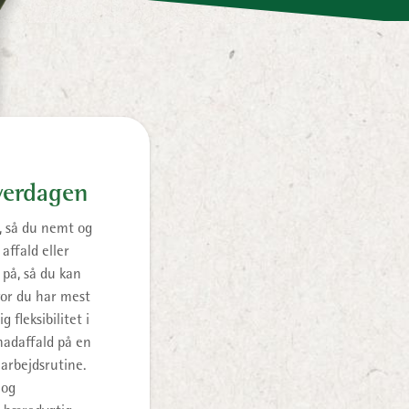
verdagen
d, så du nemt og
affald eller
 på, så du kan
vor du har mest
 fleksibilitet i
madaffald på en
arbejdsrutine.
 og