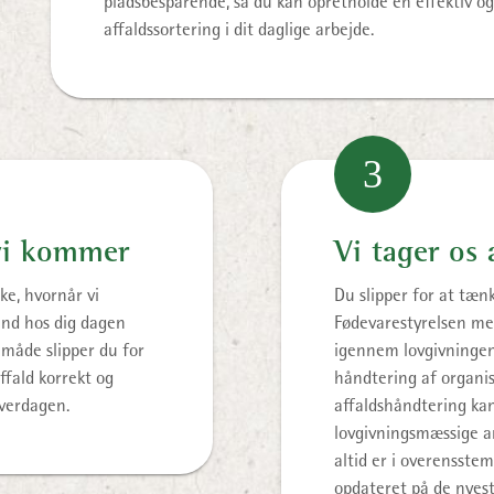
pladsbesparende, så du kan opretholde en effektiv o
affaldssortering i dit daglige arbejde.
3
vi kommer
Vi tager os 
ke, hvornår vi
Du slipper for at tænk
ind hos dig dagen
Fødevarestyrelsen med
 måde slipper du for
igennem lovgivningen 
ffald korrekt og
håndtering af organis
hverdagen.
affaldshåndtering kan
lovgivningsmæssige ans
altid er i overensste
opdateret på de nyest