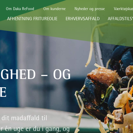
Om Daka ReFood
Om kunderne
Nyheder og presse
Værktøjska
AFHENTNING FRITUREOLIE
ERHVERVSAFFALD
AFFALDSTILS
IGHED – OG
E
 dit madaffald til
 én uge er du i gang, og