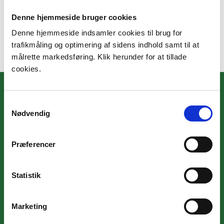
Denne hjemmeside bruger cookies
Denne hjemmeside indsamler cookies til brug for
trafikmåling og optimering af sidens indhold samt til at
målrette markedsføring. Klik herunder for at tillade
cookies.
Samtykkevalg
Nødvendig
Præferencer
Statistik
DAKA DENMARK A/S
Lundagervej 21
Marketing
DK-8722 Hedensted
CVR-nr 33776039