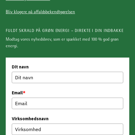
Bliv klogere på affaldsbekendtgørelsen
FULDT SKRALD PÅ GRØN ENERGI – DIREKTE I DIN INDBAKKE
Modtag vores nyhedsbrev, som er spækket med 100 % god grøn
energi.
Dit navn
Email
*
Virksomhedsnavn