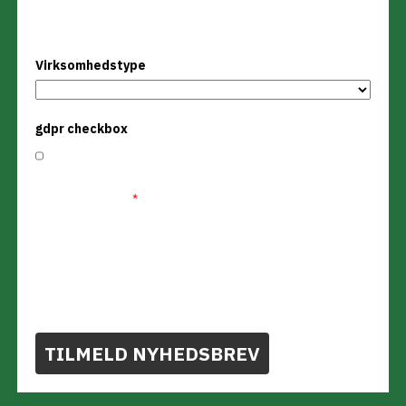
Virksomhedstype
Virksomhedstype
gdpr checkbox
Jeg accepterer, at Daka ReFood sender mig nyhedsmails
omkring madaffald, madspild, produkt- og
servicenyheder
*
Når du udfylder formularen, accepterer du
samtidig vores betingelser for behandling af dine
personoplysninger
TILMELD NYHEDSBREV