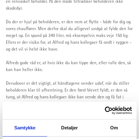
en renvasket beholder. På den måde tiltrækker beholderen ikke
skadedyr.
Da der er hjul på beholderen, er den nem at flytte - både for dig og
vores chauffører. Men derfor skal du alligevel undgå at fylde den for
meget op. En spand på 240 liter, må eksempelvis maks veje 150 kg.
Ellers er der risiko for, at Alfred og hans kollegaer få ondt i ryggen -
og det vil vi helst ikke have.
Alfreds gode råd er, at hvis ikke du kan tippe den, eller rulle den, så
kan han heller ikke.
Derudover er det vigtigt, at håndtagene vender udaf, når du stiller
beholderen klar til afhentning. Er den først blevet fyldt, er den så
tung, at Alfred og hans kollegaer ikke kan vende den og få fat i
håndtagene.
Vil du læse mere om vores forskellige ReFood-beholdere?
Samtykke
Detaljer
Om
SE OVERSIGT